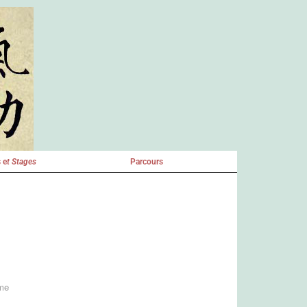
 e
t Stages
Parcours
mme